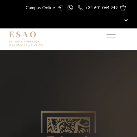
Campus Online
+34 601 064 949
ESAO
MÁSTERES Y CURSOS
PREMIOS ESAO
GUÍA ESAO
TIENDA
BLOG