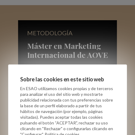
METODOLOGÍA
Máster en Marketing
Internacional de AOVE
Sobre las cookies en este sitio web
En ESAO utilizamos cookies propias y de terceros
para analizar el uso del sitio web y mostrarte
ONLINE
publicidad relacionada con tus preferencias sobre
la base de un perfil elaborado a partir de tus
Lo que aprenderás:
hábitos de navegación (por ejemplo, páginas
visitadas). Puedes aceptar todas las cookies
pulsando el botón “ACEPTAR", rechazar su uso
Qué valoran los distribuidores
clicando en "Rechazar" o configurarlas clicando en
internacionales al seleccionar un AOVE y
"Configurar". Política de cookies.