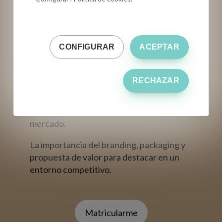
cómo adaptar tu propuesta a sus
expectativas.
Cómo negociar con confianza en aspectos
CONFIGURAR
ACEPTAR
clave: precios, certificaciones, formatos
de envasado y contratos.
RECHAZAR
Cómo diseñar un plan de marketing y
exportación ajustado a tu capacidad
operativa y a la demanda real de cada
mercado.
La importancia del branding, packaging y
propuesta de valor para destacar en un
entorno competitivo.
Matricularme