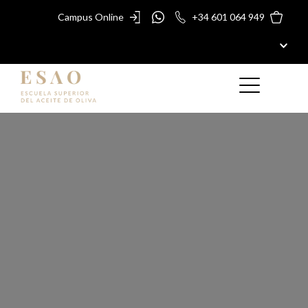
Campus Online
+34 601 064 949
ESAO
MÁSTERES Y CURSOS
PREMIOS ESAO
GUÍA ESAO
TIENDA
Máster en
BLOG