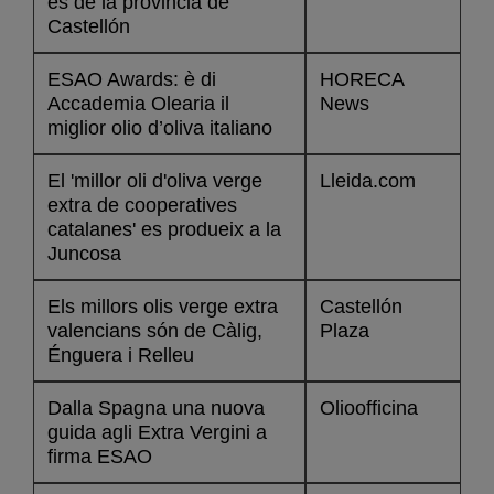
es de la provincia de
Castellón
ESAO Awards: è di
HORECA
Accademia Olearia il
News
miglior olio d’oliva italiano
El 'millor oli d'oliva verge
Lleida.com
extra de cooperatives
catalanes' es produeix a la
Juncosa
Els millors olis verge extra
Castellón
valencians són de Càlig,
Plaza
Énguera i Relleu
Dalla Spagna una nuova
Olioofficina
guida agli Extra Vergini a
firma ESAO