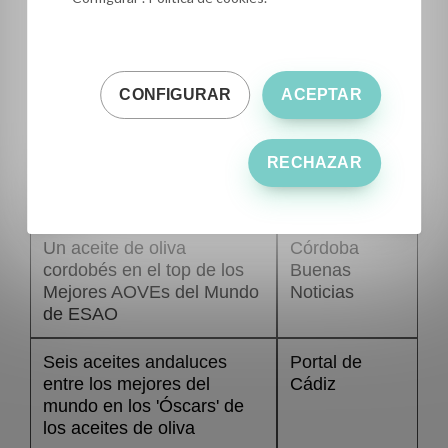
El mejor aceite de oliva
El Periódico
virgen extra de cultivos
de Aquí
ecológicos de la Comunitat
Valenciana se hace en
CONFIGURAR
ACEPTAR
Càlig
El aceite extremeño Oliva
Región Digital
RECHAZAR
Nature elegido finalista en
"Mejor AOVE de España"
Un aceite de oliva
Córdoba
cordobés en el top de los
Buenas
Mejores AOVEs del Mundo
Noticias
de ESAO
Seis aceites andaluces
Portal de
entre los mejores del
Cádiz
mundo en los 'Óscars' de
los aceites de oliva