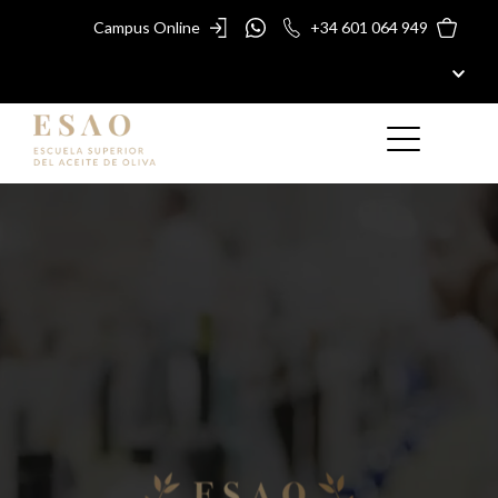
Campus Online
+34 601 064 949
ESAO
MÁSTERES Y CURSOS
PREMIOS ESAO
GUÍA ESAO
TIENDA
BLOG