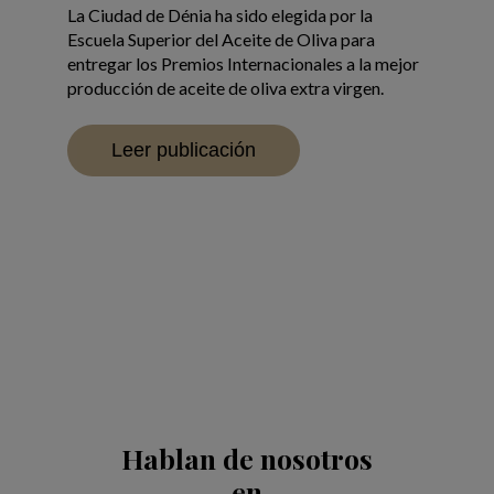
productores del hemisferio norte. En este
oliva de
la
contexto, ESAO, la Escuela Superior del Aceite
Innovac
ra
de Oliva, abre, por quinto año consecutivo, las
Escuela 
la mejor
inscripciones en los
ESAO Awards
, los premios
de esta 
en.
que reconocen a los mejores vírgenes extra del
aceituna
panorama actual.
Le
Leer publicación
Hablan de nosotros
en