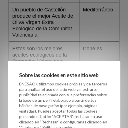
Un pueblo de Castellón
Mediterráneo
produce el mejor Aceite de
Oliva Virgen Extra
Ecológico de la Comunitat
Valenciana
Estos son los mejores
Cope.es
aceites ecológicos de la
Comunitat Valenciana
Una Cooperativa española
Patrimonio
Sobre las cookies en este sitio web
elabora el mejor aceite de
Comunal
En ESAO utilizamos cookies propias y de terceros
oliva virgen extra del
Olivarero
para analizar el uso del sitio web y mostrarte
mundo según los Premios
publicidad relacionada con tus preferencias sobre
ESAO
la base de un perfil elaborado a partir de tus
hábitos de navegación (por ejemplo, páginas
visitadas). Puedes aceptar todas las cookies
El mejor Aceite de Oliva
Ecoticias.com
pulsando el botón “ACEPTAR", rechazar su uso
Ecológico es de Castelló
clicando en "Rechazar" o configurarlas clicando en
"Configurar". Política de cookies.